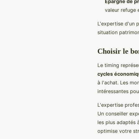
Épargne de p
valeur refuge 
L'expertise d'un p
situation patrimon
Choisir le b
Le timing représe
cycles économi
à l'achat. Les mo
intéressantes pour
L'expertise profe
Un conseiller expé
les plus adaptés 
optimise votre st