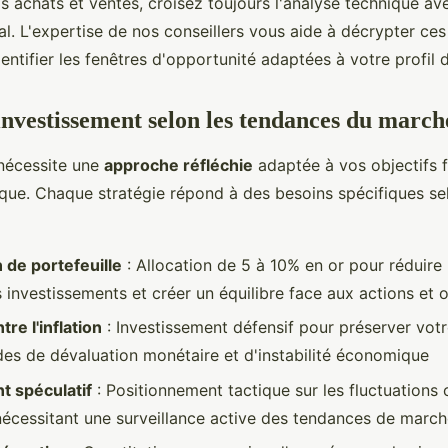
s achats et ventes, croisez toujours l'analyse technique av
. L'expertise de nos conseillers vous aide à décrypter ces
ntifier les fenêtres d'opportunité adaptées à votre profil d
'investissement selon les tendances du march
 nécessite une
approche réfléchie
adaptée à vos objectifs f
isque. Chaque stratégie répond à des besoins spécifiques sel
n de portefeuille
: Allocation de 5 à 10% en or pour réduire l
 investissements et créer un équilibre face aux actions et o
re l'inflation
: Investissement défensif pour préserver vot
des de dévaluation monétaire et d'instabilité économique
t spéculatif
: Positionnement tactique sur les fluctuations
 nécessitant une surveillance active des tendances de marc