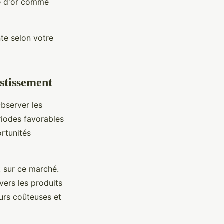
ue d'or comme
nte selon votre
estissement
Observer les
ériodes favorables
ortunités
t sur ce marché.
vers les produits
eurs coûteuses et