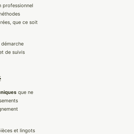
n professionnel
 méthodes
rées, que ce soit
e démarche
et de suivis
é
uniques
que ne
ssements
agnement
ièces et lingots