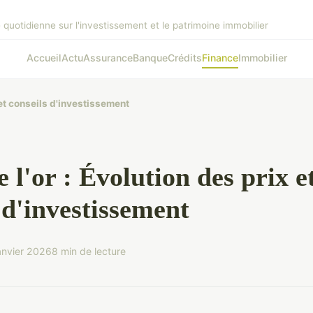
 quotidienne sur l'investissement et le patrimoine immobilier
Accueil
Actu
Assurance
Banque
Crédits
Finance
Immobilier
 et conseils d'investissement
 l'or : Évolution des prix e
 d'investissement
anvier 2026
8 min de lecture