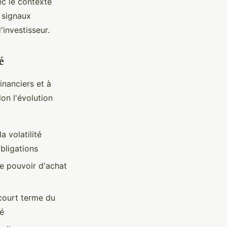
ec le contexte
 signaux
'investisseur.
é
inanciers et à
on l'évolution
a volatilité
bligations
re pouvoir d'achat
 court terme du
hé