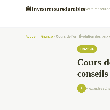
Investretoursdurables
📰
Votre ressource
Accueil
›
Finance
›
Cours de l'or : Évolution des prix
FINANCE
Cours de
conseils
A
Alexandre
22 j